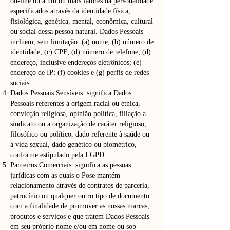
on-line ou a um ou mais fatores da personalidade
especificados através da identidade física,
fisiológica, genética, mental, econômica, cultural
ou social dessa pessoa natural. Dados Pessoais
incluem, sem limitação: (a) nome; (b) número de
identidade; (c) CPF; (d) número de telefone; (d)
endereço, inclusive endereços eletrônicos; (e)
endereço de IP; (f) cookies e (g) perfis de redes
sociais.
Dados Pessoais Sensíveis: significa Dados
Pessoais referentes à origem racial ou étnica,
convicção religiosa, opinião política, filiação a
sindicato ou a organização de caráter religioso,
filosófico ou político, dado referente à saúde ou
à vida sexual, dado genético ou biométrico,
conforme estipulado pela LGPD.
Parceiros Comerciais: significa as pessoas
jurídicas com as quais o Pose mantém
relacionamento através de contratos de parceria,
patrocínio ou qualquer outro tipo de documento
com a finalidade de promover as nossas marcas,
produtos e serviços e que tratem Dados Pessoais
em seu próprio nome e/ou em nome ou sob