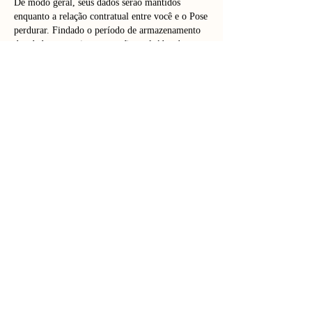
De modo geral, seus dados serão mantidos
enquanto a relação contratual entre você e o Pose
perdurar. Findado o período de armazenamento
dos dados pessoais, estes serão excluídos de
nossas bases de dados ou anonimizados,
ressalvadas as hipóteses legalmente previstas no
artigo 16 lei geral de proteção de dados, a saber:
I – cumprimento de obrigação legal ou
regulatória pelo controlador;
II – estudo por órgão de pesquisa, garantida,
sempre que possível, a anonimização dos dados
pessoais;
III – transferência a terceiro, desde que
respeitados os requisitos de tratamento de dados
dispostos nesta Lei; ou
IV – uso exclusivo do controlador, vedado seu
acesso por terceiro, e desde que anonimizados os
dados.
Isto é, informações pessoais sobre você que
sejam imprescindíveis para o cumprimento de
determinações legais, judiciais e administrativas
e/ou para o exercício do direito de defesa em
processos judiciais e administrativos serão